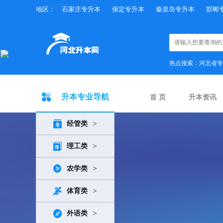
地区：
石家庄专升本
保定专升本
秦皇岛专升本
邯郸
×
热点搜索：
河北省专
升本专业导航
首 页
升本资讯
>
经管类
>
理工类
>
农学类
>
体育类
>
外语类