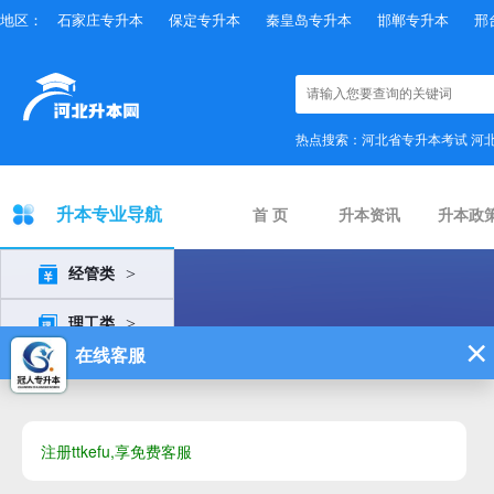
地区：
石家庄专升本
保定专升本
秦皇岛专升本
邯郸专升本
邢
热点搜索：
河北省专升本考试
河
升本专业导航
首 页
升本资讯
升本政
>
经管类
>
理工类
>
农学类
>
体育类
>
外语类