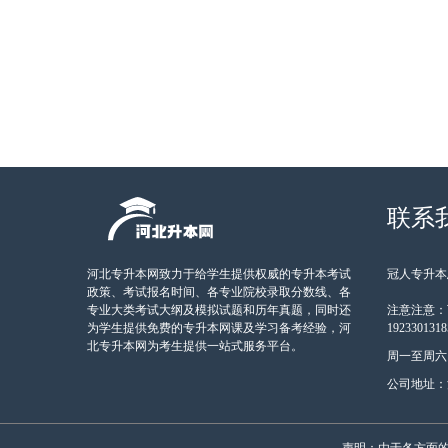
联系
河北专升本网致力于给学生提供权威的专升本考试
冠人专升本总
政策、考试报名时间、各专业院校录取分数线、各
专业大类考试大纲及模拟试题和历年真题，同时还
注意注意：
为学生提供免费的专升本网课及学习备考经验，河
19233013
北专升本网为考生提供一站式服务平台。
周一至周六 9:
公司地址：
声明：由于各方面