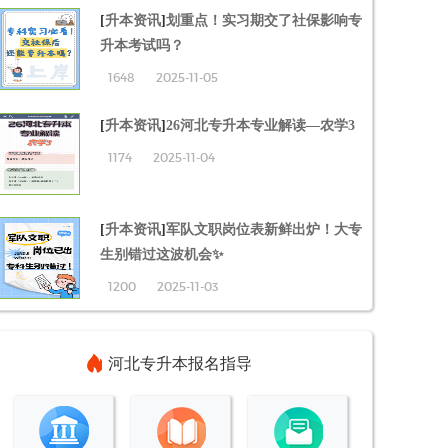
[
升本资讯
]
划重点！实习期交了社保影响专
升本考试吗？
1648
2025-11-05
[
升本资讯
]
26河北专升本专业解读—农学3
1174
2025-11-04
[
升本资讯
]
军队文职岗位表新鲜出炉！大专
生别错过这波机会✨
1200
2025-11-03
河北专升本报名指导