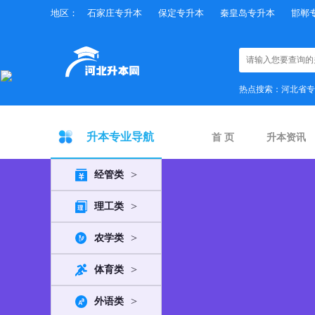
地区：
石家庄专升本
保定专升本
秦皇岛专升本
邯郸
×
热点搜索：
河北省专
升本专业导航
首 页
升本资讯
>
经管类
>
理工类
>
农学类
>
体育类
>
外语类