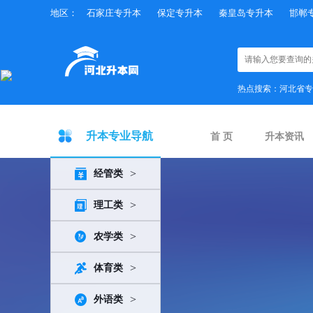
地区：
石家庄专升本
保定专升本
秦皇岛专升本
邯郸
×
热点搜索：
河北省专
升本专业导航
首 页
升本资讯
>
经管类
>
理工类
>
农学类
>
体育类
>
外语类