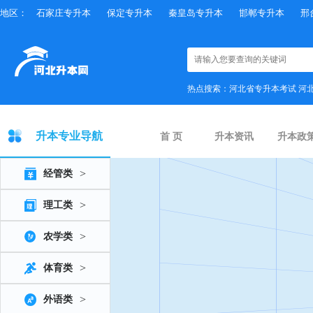
地区：
石家庄专升本
保定专升本
秦皇岛专升本
邯郸专升本
邢
热点搜索：
河北省专升本考试
河
升本专业导航
首 页
升本资讯
升本政
>
经管类
>
理工类
>
农学类
>
体育类
>
外语类