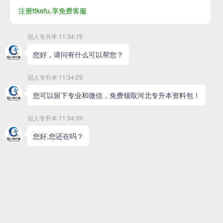
>
文史类
>
医学类
>
艺术类
经管类
理工类
首页
>
招生专业
>
艺术类
>
舞蹈学联考
>
舞蹈编导
学位：艺术学
学制：2年
热度：1634
公共课：英语 专业课：笔试（基本乐理、和声学）
查看详细