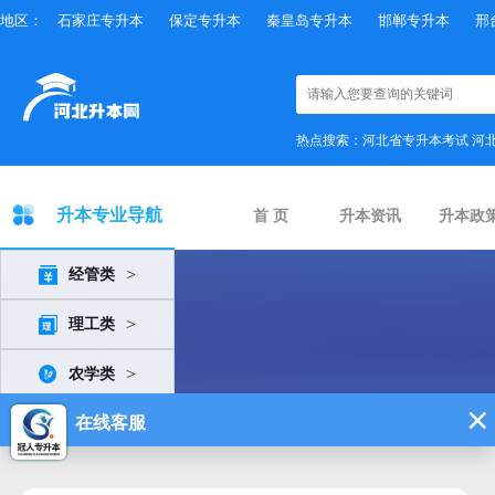
地区：
石家庄专升本
保定专升本
秦皇岛专升本
邯郸专升本
邢
热点搜索：
河北省专升本考试
河
升本专业导航
首 页
升本资讯
升本政
>
经管类
>
理工类
>
农学类
>
体育类
>
外语类