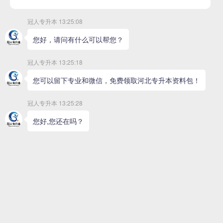
>
文史类
>
医学类
>
艺术类
经管类
理工类
首页
>
招生专业
>
外语类
>
英语联考
>
英语
学位：文学
学制：2年
热度：2581
公共课：政治 专业课：专业课试卷
查看详细