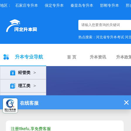
地区：
石家庄专升本
保定专升本
秦皇岛专升本
邯郸专升本
邢
热点搜索：
河北省专升本考试
河
升本专业导航
首 页
升本资讯
升本政
>
经管类
>
理工类
>
农学类
>
体育类
>
外语类