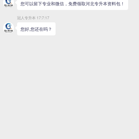
院校官网：https://www.hbcit.edu.cn/
招生电话：19133111554
所在地：河北石家庄
河北工业职业技术大学介绍
河北工业职业技术大学招生专业
河北
河北工业职业技术大学分数线
河北工业职业技术大学院校新闻
河北工业职业技术大学 
河北工业职业技术大学始建于1958年，前身是龙烟钢铁公司技术
2006年，以“优秀”等级通过了高职高专人才培养工作水平评估；
位；2011年，以“优秀”成绩通过国家示范性高职院校验收；20
同年成功入选中国特色高水平高职学校，是河北省唯一一所中国特色
部批准成为公办本科层次职业学校。
河北工业职业技术大学是全国党建工作示范高校、全国“三全育人