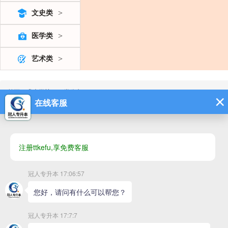
>
文史类
>
医学类
>
艺术类
首页
>
升本学院
>
二类公办
>
区域：
全部
石家庄
唐山
秦皇岛
邯郸
邢台
分类：
一类公办
二类公办
独立学院
民办院校
院校名称：
河北工业职业技术大学
院校地址：石家庄红旗大街626号