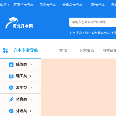
地区：
石家庄专升本
保定专升本
秦皇岛专升本
邯郸专升本
邢
热点搜索：
河北省专升本考试
河
升本专业导航
首 页
升本资讯
升本政
>
经管类
>
理工类
>
农学类
>
体育类
>
外语类